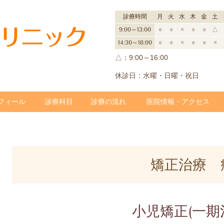
診療時間
月
火
水
木
金
土
9:00～13:00
○
○
×
○
○
△
14:30～18:00
○
○
×
○
○
×
△：9:00～16:00
休診日：水曜・日曜・祝日
フィール
診療科目
診療の流れ
医院情報・アクセス
矯正治療 
小児矯正(一期