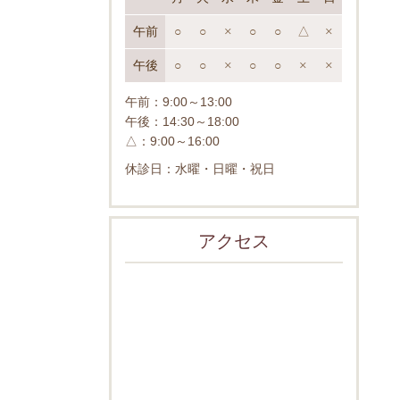
午前
○
○
×
○
○
△
×
午後
○
○
×
○
○
×
×
午前：9:00～13:00
午後：14:30～18:00
△：9:00～16:00
休診日：水曜・日曜・祝日
アクセス