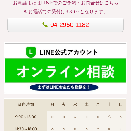
お電話またはLINEでのご予約・お問合せはこちら
※お電話での受付は9:30～となります。
04-2950-1182
診療時間
月
火
水
木
金
土
日
9:00～13:00
○
○
×
○
○
△
×
14:30～18:00
○
○
×
○
○
×
×