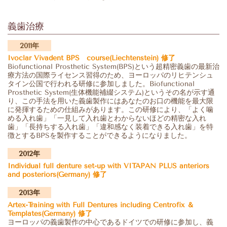
義歯治療
2011年
Ivoclar Vivadent BPS course(Liechtenstein) 修了
Biofunctional Prosthetic System(BPS)という超精密義歯の最新治
療方法の国際ライセンス習得のため、ヨーロッパのリヒテンシュ
タイン公国で行われる研修に参加しました。Biofunctional
Prosthetic System(生体機能補綴システム)というその名が示す通
り、この手法を用いた義歯製作にはあなたのお口の機能を最大限
に発揮するための仕組みがあります。この研修により、「よく噛
める入れ歯」「一見して入れ歯とわからないほどの精密な入れ
歯」「長持ちする入れ歯」「違和感なく装着できる入れ歯」を特
徴とするBPSを製作することができるようになりました。
2012年
Individual full denture set-up with VITAPAN PLUS anteriors
and posteriors(Germany) 修了
2013年
Artex-Training with Full Dentures including Centrofix ＆
Templates(Germany) 修了
ヨーロッパの義歯製作の中心であるドイツでの研修に参加し、義