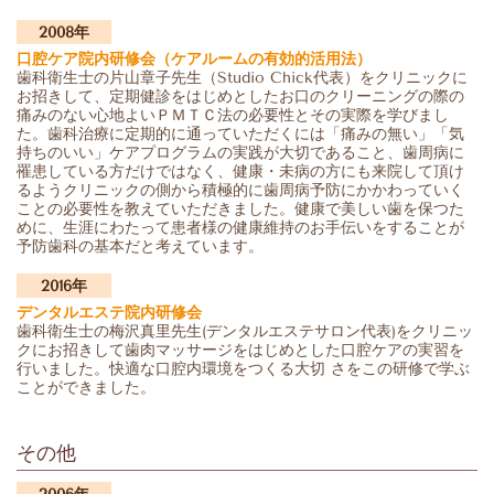
2008年
口腔ケア院内研修会
（ケアルームの有効的活用法）
歯科衛生士の片山章子先生（Studio Chick代表）をクリニックに
お招きして、定期健診をはじめとしたお口のクリーニングの際の
痛みのない心地よいＰＭＴＣ法の必要性とその実際を学びまし
た。歯科治療に定期的に通っていただくには「痛みの無い」「気
持ちのいい」ケアプログラムの実践が大切であること、歯周病に
罹患している方だけではなく、健康・未病の方にも来院して頂け
るようクリニックの側から積極的に歯周病予防にかかわっていく
ことの必要性を教えていただきました。健康で美しい歯を保つた
めに、生涯にわたって患者様の健康維持のお手伝いをすることが
予防歯科の基本だと考えています。
2016年
デンタルエステ院内研修会
歯科衛生士の梅沢真里先生(デンタルエステサロン代表)をクリニッ
クにお招きして歯肉マッサージをはじめとした口腔ケアの実習を
行いました。快適な口腔内環境をつくる大切 さをこの研修で学ぶ
ことができました。
その他