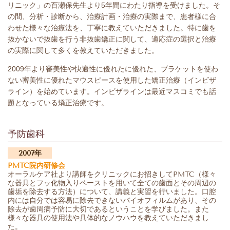
リニック」の百瀬保先生より5年間にわたり指導を受けました。そ
の間、分析・診断から、治療計画・治療の実際まで、患者様に合
わせた様々な治療法を、丁寧に教えていただきました。特に歯を
抜かないで抜歯を行う非抜歯矯正に関して、適応症の選択と治療
の実際に関して多くを教えていただきました。
2009年より審美性や快適性に優れたに優れた、ブラケットを使わ
ない審美性に優れたマウスピースを使用した矯正治療（インビザ
ライン）を始めています。インビザラインは最近マスコミでも話
題となっている矯正治療です。
予防歯科
2007年
PMTC院内研修会
オーラルケア社より講師をクリニックにお招きしてPMTC（様々
な器具とフッ化物入りペーストを用いて全ての歯面とその周辺の
歯垢を除去する方法）について、講義と実習を行いました。口腔
内には自分では容易に除去できないバイオフィルムがあり、その
除去が歯周病予防に大切であるということを学びました。また
様々な器具の使用法や具体的なノウハウを教えていただきまし
た。