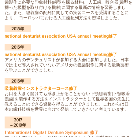
歯製作に必要な印象材料(歯型を採る材料)、人工歯、咬合器(歯型を
採った模型を取り付ける機材)に関する最新の情報を習得しまし
た。また、総義歯の配列に関しての実習コースを受講することに
より、 ヨーロッパにおける人工歯配列方法を習得しました。
2015年
national denturist association USA annual meeting修了
2016年
national denturist association USA annual meeting修了
アメリカのデンチュリストが参加する大会に参加しました。日本
ではまだ導入されていないアメリカの義歯製作に関する最新技術
を学ぶことができました。
2016年
吸着義歯インストラクターコース修了
お口を大きく開けても浮き上がることがない下顎総義歯(下顎吸着
義歯)を製作する方法をインストラクターとして世界各国の先生に
教えることのできる資格を得ることができました。これからは日
本の歯科技術を世界に向けて発信していきたいと考えています。
2017
～2019年
International Digital Denture Symposium 修了